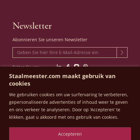
Absorption und Elastizität. Die exklusiven
Qualitätspinsel dieser Kollektion sind ideal
Newsletter
für Decklacke.
Abonnieren Sie unseren Newsletter
Farbroller und Zubehör
Folgen Sie uns
LinkedIn
Facebook
Instagram
Pinterest
Staalmeester.com maakt gebruik van
cookies
Mit der Premium Quality Series führte
We gebruiken cookies om uw surfervaring te verbeteren,
Staalmeester® schließlich auch andere
STAALMEESTER - FOKKERSTRAAT 508
gepersonaliseerde advertenties of inhoud weer te geven
-
3125 BE SCHIEDAM - DEN NIEDERLANDEN
Produkte als Pinsel ein! Nach 72 Jahren
en ons verkeer te analyseren.
Door op ‘Accepteren’ te
wurde die Kollektion um hochwertige
klikken, gaat u akkoord met ons gebruik van cookies.
Mikrofilz-Farbroller und Farbrollerbügel
Datenschutzerklärung
Allgemeine Geschäftsbedingungen
erweitert. Die Staalmeester® Farbroller
Accepteren
© 2023-2026 - Staalmeester