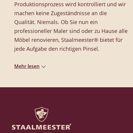
Produktionsprozess wird kontrolliert und wir
machen keine Zugeständnisse an die
Qualität. Niemals. Ob Sie nun ein
professioneller Maler sind oder zu Hause alle
Möbel renovieren, Staalmeester® bietet für
jede Aufgabe den richtigen Pinsel.
Mehr lesen
Staalmeester® Pinsel
Die Staalmeester®-Serien enthalten ein
umfassendes Sortiment an Qualitätspinseln.
Vom Flächenstreicher bis zum dünnen
Pinsel. Ob Sie nun eine große Fläche
streichen oder Präzisionsarbeit leisten
müssen, mit den Staalmeester®-Pinseln