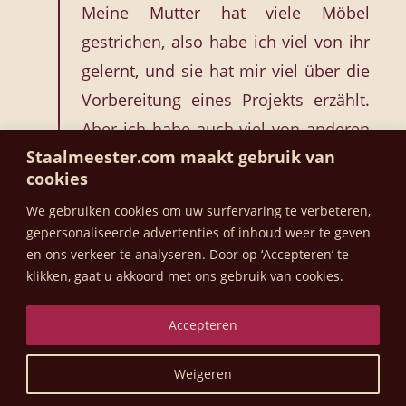
Meine Mutter hat viele Möbel
gestrichen, also habe ich viel von ihr
gelernt, und sie hat mir viel über die
Vorbereitung eines Projekts erzählt.
Aber ich habe auch viel von anderen
Staalmeester.com maakt gebruik van
Heimwerkern auf Pinterest gelernt.
cookies
We gebruiken cookies om uw surfervaring te verbeteren,
gepersonaliseerde advertenties of inhoud weer te geven
Zum Schluss: Wenn Sie einem
en ons verkeer te analyseren.
Door op ‘Accepteren’ te
Maleranfänger einen Tipp geben
klikken, gaat u akkoord met ons gebruik van cookies.
müssten, wie würde dieser lauten?
Accepteren
Ich habe eigentlich zwei Dinge.
Weigeren
Erstens: Finde ein gutes Produkt. Ich