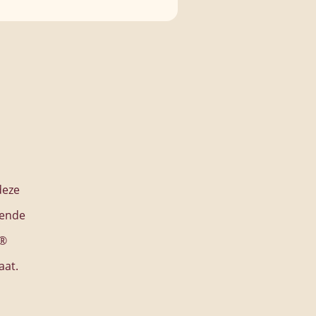
100% synthetische vezel
Geschikt voor alle typen verf en lak
IJK PRODUCT
deze
lende
r®
aat.