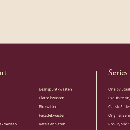
n de Staalmeester® collecties vind je meerdere platte kwas
 al onze kwasten van hoge, professionele kwaliteit zijn,
hillen de materialen van de haren en de bus per collectie. D
d Series bevat twee platte kwasten met 100% synthetische v
RVS bus, extra verlijmde touwwoeling en beukenhouten stee
allround kwaliteitskwasten zijn uitermate geschikt voor de
rking van zowel watergedragen als de nieuwe generatie VO
nt
Series
n (synthetische lakken of verf op terpentinebasis). De soepe
mix zorgt daarnaast voor een goede verfopname en -afgifte 
Besnijpuntkwasten
One by Staal
Platte kwasten
Exquisite An
 weerstand. De Classic Series bevat een robuuste platte kwas
Blokwitters
Classic Serie
ien is van de beste kwaliteit zwart Chinees varkenshaar. Dez
Façadekwasten
Original Seri
is de perfecte partner van traditionele synthetische lak. De 
eekmessen
Ketels en vaten
Pro-Hybrid S