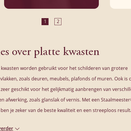
100% synthetische vezel
1
2
Geschikt voor alle typen verf en lak.
Feel.... and you know this is the One!
BEKIJK PRODUCT
BEK
les over platte kwasten
e kwasten worden gebruikt voor het schilderen van grotere
vlakken, zoals deuren, meubels, plafonds of muren. Ook is 
 zeer geschikt voor het gelijkmatig aanbrengen van verschil
en afwerking, zoals glanslak of vernis. Met een Staalmeeste
ben je zeker van de beste kwaliteit en een streeploos result
verder
 kwasten van Staalmeester®