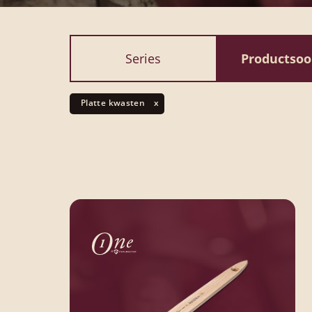
Series
Productso
Platte kwasten