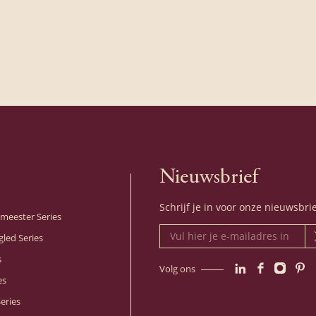
ten.
e Pro-
ezel,
l.
C
Nieuwsbrief
le
Schrijf je in voor onze nieuwsbri
en de
meester Series
gled Series
t, die
s
e
Volg ons
LinkedIn
Facebook
Instagr
Pint
es
platte
eries