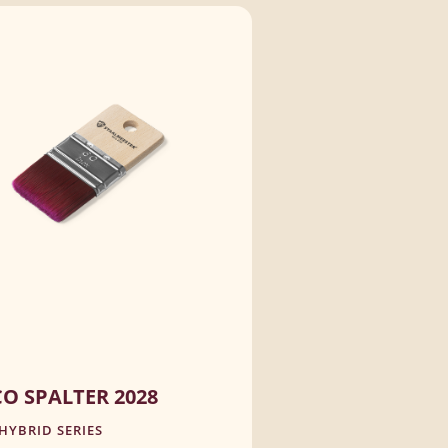
Geschikt voor alle typen lak. Feel....
and you know this is the One!
IJK PRODUCT
O SPALTER 2028
HYBRID SERIES