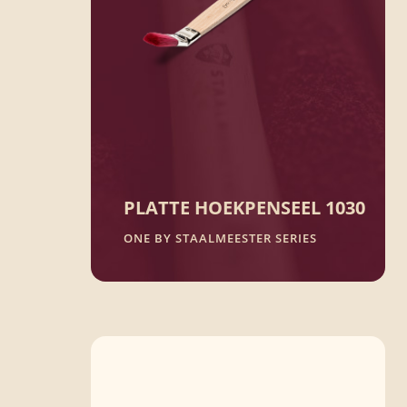
PLATTE HOEKPENSEEL 1030
ONE BY STAALMEESTER SERIES
100% synthetische vezel
Geschikt voor alle typen lak. Feel....
and you know this is the One!
BEKIJK PRODUCT