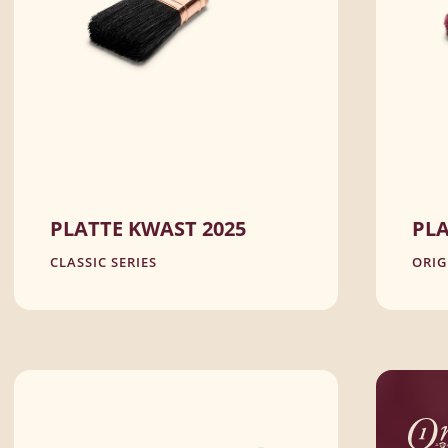
PLATTE KWAST 2025
PLA
CLASSIC SERIES
ORIG
Met sterk Chinees varkenshaar
Geschikt voor synthetische lak
BEKIJK PRODUCT
BEK