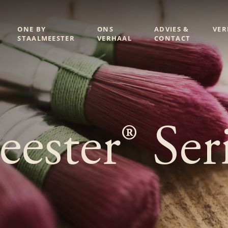
ONE BY
ONS
ADVIES &
VE
STAALMEESTER
VERHAAL
CONTACT
eester® Ser