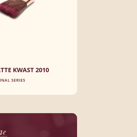
TTE KWAST 2010
INAL SERIES
Mix van synthetische en natuurlijke
vezels
Geschikt voor watergedragen verf
IJK PRODUCT