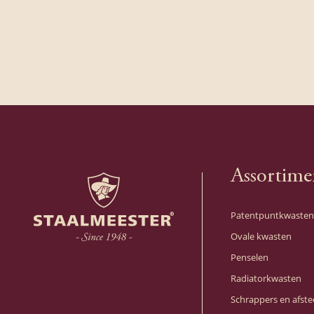
Binne
Hoewel
versc
Hybri
INOX 
Deze 
verwe
Assortime
lakke
vezel
Patentpuntkwasten
Ovale kwasten
juiste
Penselen
voorz
Radiatorkwasten
kwast 
Schrappers en afst