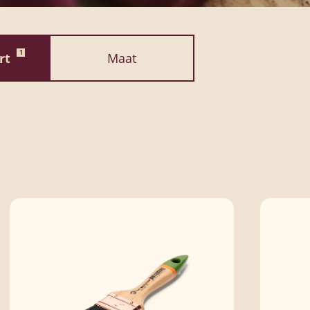
1
ort
Maat