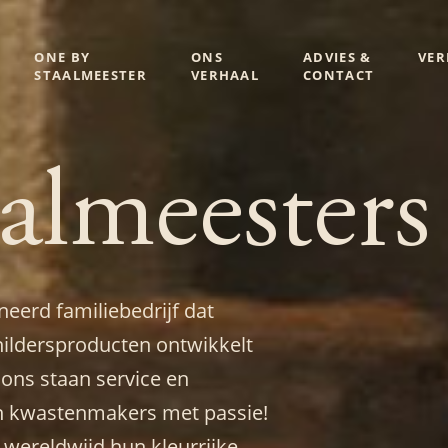
ONE BY
ONS
ADVIES &
VE
STAALMEESTER
VERHAAL
CONTACT
almeesters
eerd familiebedrijf dat
ildersproducten ontwikkelt
 ons staan service en
jn kwastenmakers met passie!
 wereldwijd hun kleurrijke