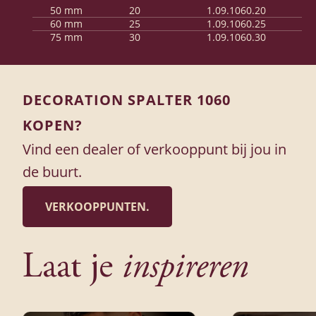
50 mm
20
1.09.1060.20
60 mm
25
1.09.1060.25
75 mm
30
1.09.1060.30
DECORATION SPALTER 1060
KOPEN?
Vind een dealer of verkooppunt bij jou in
de buurt.
VERKOOPPUNTEN.
Laat je
inspireren