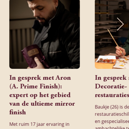
In gesprek met Aron
In gesprek
(A. Prime Finish):
Decoratie-
expert op het gebied
restauratie
van de ultieme mirror
Baukje (26) is d
finish
restauratieschi
en gespecialise
Met ruim 17 jaar ervaring in
ambachtelijke t