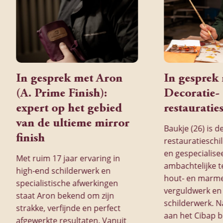
In gesprek met Aron
In gesprek
(A. Prime Finish):
Decoratie-
expert op het gebied
restauratie
van de ultieme mirror
Baukje (26) is d
finish
restauratieschi
en gespecialise
Met ruim 17 jaar ervaring in
ambachtelijke t
high-end schilderwerk en
hout- en marme
specialistische afwerkingen
verguldwerk en
staat Aron bekend om zijn
schilderwerk. N
strakke, verfijnde en perfect
aan het Cibap b
afgewerkte resultaten. Vanuit