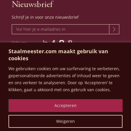
Nieuwsbrief
Schrijf je in voor onze nieuwsbrief
Volg ons
LinkedIn
Facebook
Instagram
Pinterest
Staalmeester.com maakt gebruik van
cookies
We gebruiken cookies om uw surfervaring te verbeteren,
STAALMEESTER - FOKKERSTRAAT 508
gepersonaliseerde advertenties of inhoud weer te geven
-
3125 BE SCHIEDAM - NEDERLAND
en ons verkeer te analyseren.
Door op ‘Accepteren’ te
klikken, gaat u akkoord met ons gebruik van cookies.
Privacy policy
Algemene voorwaarden
Accepteren
© 2023-2026 - Staalmeester
Weigeren