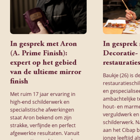
In gesprek met Aron
In gesprek
(A. Prime Finish):
Decoratie-
expert op het gebied
restauratie
van de ultieme mirror
Baukje (26) is d
finish
restauratieschi
en gespecialise
Met ruim 17 jaar ervaring in
ambachtelijke t
high-end schilderwerk en
hout- en marme
specialistische afwerkingen
verguldwerk en
staat Aron bekend om zijn
schilderwerk. N
strakke, verfijnde en perfect
aan het Cibap b
afgewerkte resultaten. Vanuit
jonge leeftijd al