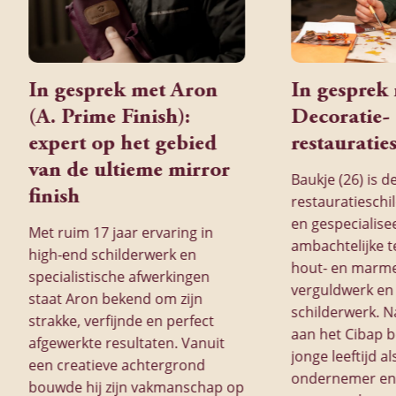
In gesprek met Aron
In gesprek
(A. Prime Finish):
Decoratie-
expert op het gebied
restauratie
van de ultieme mirror
Baukje (26) is d
finish
restauratieschi
en gespecialise
Met ruim 17 jaar ervaring in
ambachtelijke t
high-end schilderwerk en
hout- en marme
specialistische afwerkingen
verguldwerk en
staat Aron bekend om zijn
schilderwerk. N
strakke, verfijnde en perfect
aan het Cibap b
afgewerkte resultaten. Vanuit
jonge leeftijd al
een creatieve achtergrond
ondernemer en
bouwde hij zijn vakmanschap op